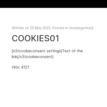
Written on
25 May 2023
. Posted in
Uncategorised
.
COOKIES01
{n3tcookieconsent settings}Text of the
link{/n3tcookieconsent}
Hits: 4127