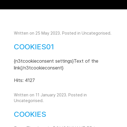
Written on
25 May 2023
. Posted in
Uncategorised
.
COOKIES01
{n3tcookieconsent settings}Text of the
link{/n3tcookieconsent}
Hits: 4127
Written on
11 January 2023
. Posted in
Uncategorised
.
COOKIES